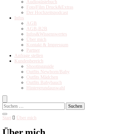
Audiogästebuch
Foto|Film Druck&Extras
Der Hochzeitspodcast
Infos
AGB
AGB-B2B
Infos&Wissenswertes
Über mich
Kontakt & Impressum
Partner
Anfrage stellen
Kundenbereich
Shootingguide
Outfits Newborn/Baby
Outfits Mädchen
Outfits Babybauch
Hintergrundauswahl
Suchen
nach:
Start
Über mich
Über mich