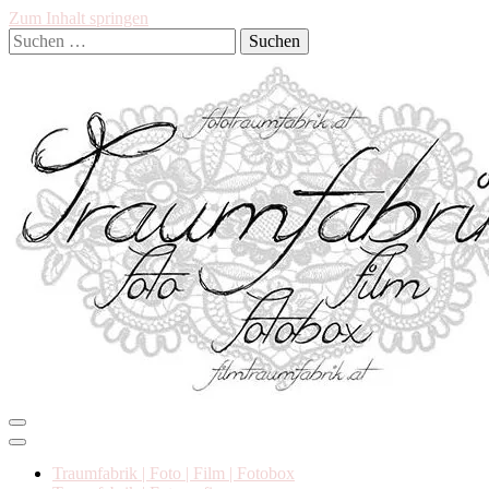
Zum Inhalt springen
Suchen
nach:
Hochzeit, Familie, Neugeborene/Kinder, Babybauch, Cakesmash…
Traumfabrik
Traumfabrik | Foto | Film | Fotobox