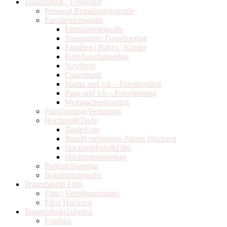
Traumfabrik | Fotografie
Personal Brandingfotografie
Familienfotografie
Familienfotografie
Traumglanz Fotoshooting
Familien | Babys | Kinder
Babybauchshooting
Newborn
Cakesmash
Mama und ich – Fotoshooting
Papa und ich – Fotoshooting
Weihnachtsshooting
Paarshooting|Verlobung
Hochzeit&Taufe
Taufe|Foto
Rund|Um|Sorglos Pakete Hochzeit
Hochzeit|Foto&Film
Hochzeitsreportage
Portrait|Shooting
Boudoirfotografie
Traumfabrik| Film
Film | Verlobungstrailer
Film| Hochzeit
Traumfabrik|Zubehör
Fotobox