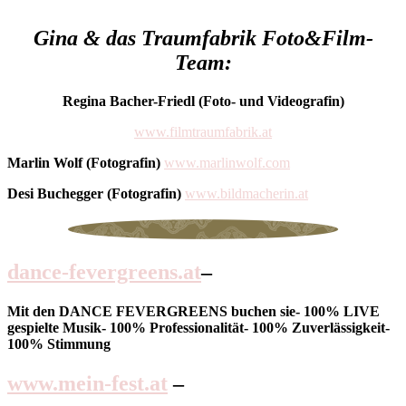
Gina & das Traumfabrik Foto&Film-
Team:
Regina Bacher-Friedl (Foto- und Videografin)
www.filmtraumfabrik.at
Marlin Wolf (Fotografin)
www.marlinwolf.com
Desi Buchegger (Fotografin)
www.bildmacherin.at
dance-fevergreens.at
–
Mit den DANCE FEVERGREENS buchen sie- 100% LIVE
gespielte Musik- 100% Professionalität- 100% Zuverlässigkeit-
100% Stimmung
www.mein-fest.at
–