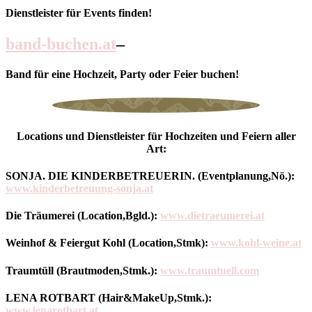
Dienstleister für Events finden!
band-buchen.at
–
Band für eine Hochzeit, Party oder Feier buchen!
Locations und Dienstleister für Hochzeiten und Feiern aller
Art:
SONJA. DIE KINDERBETREUERIN. (Eventplanung,Nö.):
www.
kinderbetreuung-sonja.at
Die Träumerei (Location,Bgld.):
www.dietraeumerei.at
Weinhof & Feiergut Kohl (Location,Stmk):
www.kohl-weine.at
Traumtüll (Brautmoden,Stmk.):
www.traumtuell.com
LENA ROTBART (Hair&MakeUp,Stmk.):
www.lenarotbart.at