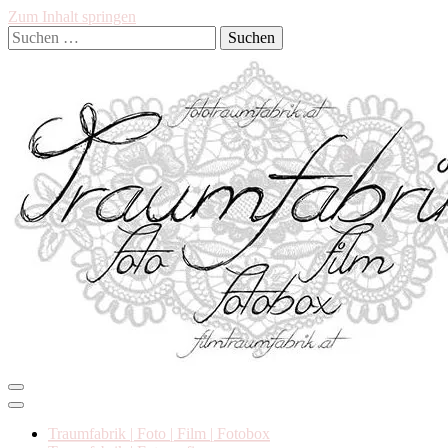
Zum Inhalt springen
Suchen
nach:
Hochzeit, Familie, Neugeborene/Kinder, Babybauch, Cakesmash…
Traumfabrik
Traumfabrik | Foto | Film | Fotobox