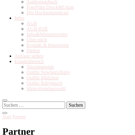
Audiogästebuch
Foto|Film Druck&Extras
Der Hochzeitspodcast
Infos
AGB
AGB-B2B
Infos&Wissenswertes
Über mich
Kontakt & Impressum
Partner
Anfrage stellen
Kundenbereich
Shootingguide
Outfits Newborn/Baby
Outfits Mädchen
Outfits Babybauch
Hintergrundauswahl
Suchen
nach:
Start
Partner
Partner