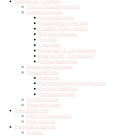
Traumfabrik | Fotografie
Personal Brandingfotografie
Familienfotografie
Familienfotografie
Traumglanz Fotoshooting
Familien | Babys | Kinder
Babybauchshooting
Newborn
Cakesmash
Mama und ich – Fotoshooting
Papa und ich – Fotoshooting
Weihnachtsshooting
Paarshooting|Verlobung
Hochzeit&Taufe
Taufe|Foto
Rund|Um|Sorglos Pakete Hochzeit
Hochzeit|Foto&Film
Hochzeitsreportage
Portrait|Shooting
Boudoirfotografie
Traumfabrik| Film
Film | Verlobungstrailer
Film| Hochzeit
Traumfabrik|Zubehör
Fotobox