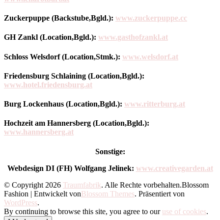
Zuckerpuppe (Backstube,Bgld.):
www.zuckerpuppe.cc
GH Zankl (Location,Bgld.):
www.gasthofzankl.at
Schloss Welsdorf (Location,Stmk.):
www.welsdorf.at
Friedensburg Schlaining (Location,Bgld.):
www.hotel.friedensburg.at
Burg Lockenhaus (Location,Bgld.):
www.ritterburg.at
Hochzeit am Hannersberg (Location,Bgld.)
:
www.hannersberg.at
Sonstige:
Webdesign DI (FH) Wolfgang Jelinek:
www.creativegarden.at
© Copyright 2026
Traumfabrik
. Alle Rechte vorbehalten.
Blossom
Fashion | Entwickelt von
Blossom Themes
. Präsentiert von
WordPress
.
By continuing to browse this site, you agree to our
use of cookies
.